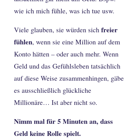
wie ich mich fühle, was ich tue usw.
freier
Viele glauben, sie würden sich
fühlen
, wenn sie eine Million auf dem
Konto hätten – oder auch mehr. Wenn
Geld und das Gefühlsleben tatsächlich
auf diese Weise zusammenhingen, gäbe
es ausschließlich glückliche
Millionäre… Ist aber nicht so.
Nimm mal für 5 Minuten an, dass
Geld keine Rolle spielt.