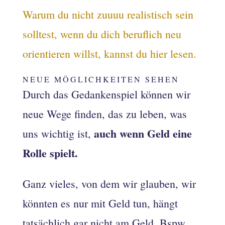
Warum du nicht zuuuu realistisch sein
solltest, wenn du dich beruflich neu
orientieren willst, kannst du hier lesen.
NEUE MÖGLICHKEITEN SEHEN
Durch das Gedankenspiel können wir
neue Wege finden, das zu leben, was
auch wenn Geld eine
uns wichtig ist,
Rolle spielt.
Ganz vieles, von dem wir glauben, wir
könnten es nur mit Geld tun, hängt
tatsächlich gar nicht am Geld. Bspw.