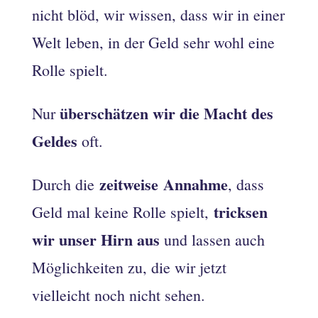
nicht blöd, wir wissen, dass wir in einer
Welt leben, in der Geld sehr wohl eine
Rolle spielt.
überschätzen wir die Macht des
Nur
Geldes
oft.
zeitweise Annahme
Durch die
, dass
tricksen
Geld mal keine Rolle spielt,
wir unser Hirn aus
und lassen auch
Möglichkeiten zu, die wir jetzt
vielleicht noch nicht sehen.