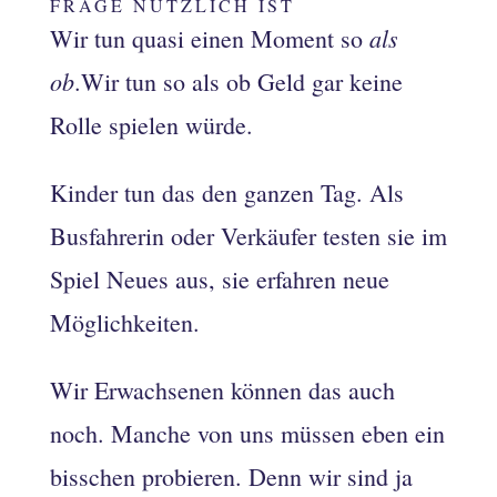
FRAGE NÜTZLICH IST
als
Wir tun quasi einen Moment so
ob
.Wir tun so als ob Geld gar keine
Rolle spielen würde.
Kinder tun das den ganzen Tag. Als
Busfahrerin oder Verkäufer testen sie im
Spiel Neues aus, sie erfahren neue
Möglichkeiten.
Wir Erwachsenen können das auch
noch. Manche von uns müssen eben ein
bisschen probieren. Denn w
ir sind ja