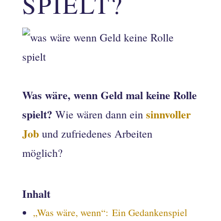
SPIELT?
Was wäre, wenn Geld mal keine Rolle
spielt?
sinnvoller
Wie wären dann ein
Job
und zufriedenes Arbeiten
möglich?
Inhalt
„Was wäre, wenn“: Ein Gedankenspiel