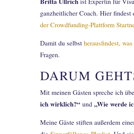
Britta Ullrich
ist Expertin für Vis
ganzheitlicher Coach. Hier findest
der Crowdfunding-Plattform Startn
Damit du selbst
herausfindest, was 
Fragen.
DARUM GEHT
Mit meinen Gästen spreche ich übe
ich wirklich?“
„Wie werde ic
und
Meine Gäste stiften außerdem einen
die
Sinnerfüllungs-Playlist
. Und si